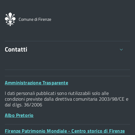
Comune di Firenze
Contatti
Comune di Firenze
Palazzo Vecchio
Footer
Amministrazione Trasparente
Piazza della Signoria - 50122, Firenze
Widget
P.IVA 01307110484
I dati personali pubblicati sono riutilizzabili solo alle
condizioni previste dalla direttiva comunitaria 2003/98/CE e
dal d.lgs. 36/2006
Albo Pretorio
Footer
Firenze Patrimonio Mondiale - Centro storico di Firenze
Posta Elettronica Certificata