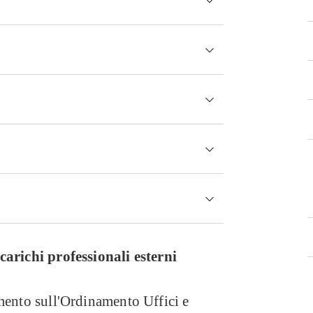
I semestre
II semestre
carichi professionali esterni
mento sull'Ordinamento Uffici e