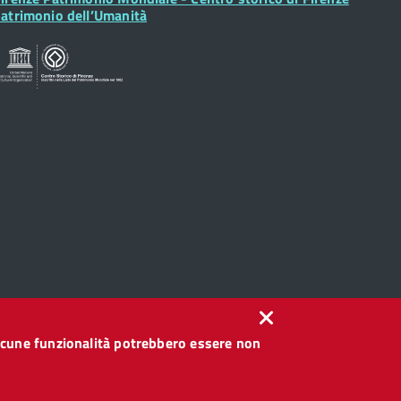
idget
atrimonio dell’Umanità
, alcune funzionalità potrebbero essere non