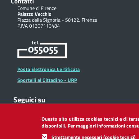
Contatti
Comune di Firenze
Dati 2016 (formato html)
Palazzo Vecchio
Piazza della Signoria - 50122, Firenze
P.IVA 01307110484
Dati 2016 (formato csv)
Dati 2015 (formato html)
Dati 2015 (formato csv)
Posta Elettronica Certificata
Dati 2014 (formato html)
Sportelli al Cittadino - URP
Dati 2014 (formato csv)
Seguici su
Dati 2013 (formato html)
Dati 2013 (formato csv)
Questo sito utilizza cookies tecnici e di ter
Collegamento
Collegamento
Collegamento
Collegamento
Collegamento
Collegamento
Collegament
disponibili. Per maggiori informazioni consul
a
a
a
a
a
a
a
Dati 2012 (formato html)
Facebook
Twitter
Instagram
LinkedIn
You
Telegram
Whatsapp
Strettamente necessari (cookie tecnici)