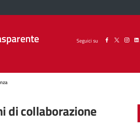
asparente
Seguici
Seguici
Segui
Seguici su
su
su
su
Facebook
Twitter
Inst
enza
chi di collaborazione