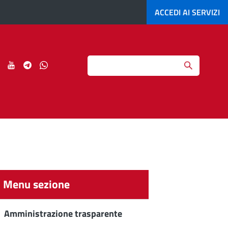
ACCEDI AI
SERVIZI
Search
ci
Seguici
Seguici
Seguici
Seguici
su
su
su
su
agram
LinkedIn
YouTube
Telegram
Whatsapp
Menu sezione
Amministrazione trasparente