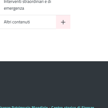
Interventi straordinari e di
emergenza
Altri contenuti
ooter
irenze Patrimonio Mondiale - Centro storico di Firenze