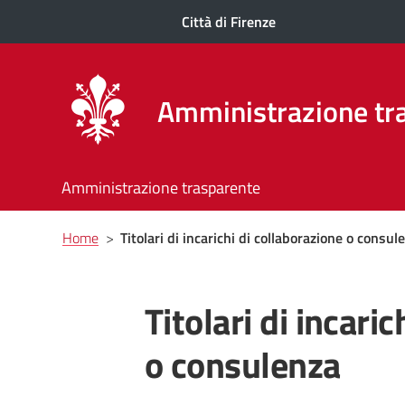
Città di Firenze
Amministrazione tr
Amministrazione trasparente
Briciole
Home
>
Titolari di incarichi di collaborazione o consul
di
pane
Titolari di incari
o consulenza