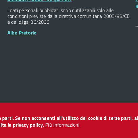
Widget
W
p
I dati personali pubblicati sono riutilizzabili solo alle
condizioni previste dalla direttiva comunitaria 2003/98/CE
e dal d.lgs. 36/2006
Albo Pretorio
ze parti. Se non acconsenti all'utilizzo dei cookie di terze parti
o
ta la privacy policy.
Più informazioni