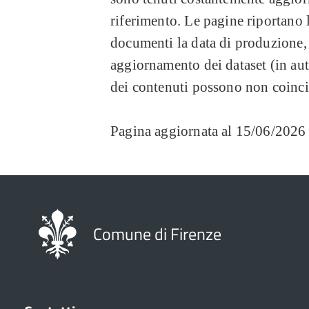
Dati 2021 (formato html)
riferimento. Le pagine riportano l
Dati 2021 (formato csv)
documenti la data di produzione, 
aggiornamento dei dataset (in au
Dati 2020 (formato html)
dei contenuti possono non coinci
Dati 2020 (formato csv)
Pagina aggiornata al 15/06/2026
Dati 2019 (formato html)
Dati 2019 (formato csv)
Dati 2018 (formato html)
Comune di Firenze
Dati 2018 (formato csv)
Dati 2017 (formato html)
Dati 2017 (formato csv)