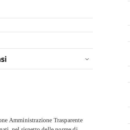
si
visti dall'art. 18 del DL n.
n. 33/2013
zione Amministrazione Trasparente
ati, nel rispetto delle norme di