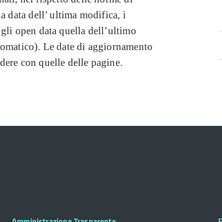
a data dell’ ultima modifica, i
gli open data quella dell’ultimo
tomatico). Le date di aggiornamento
dere con quelle delle pagine.
Footer
F
Amministrazione Trasparente
F