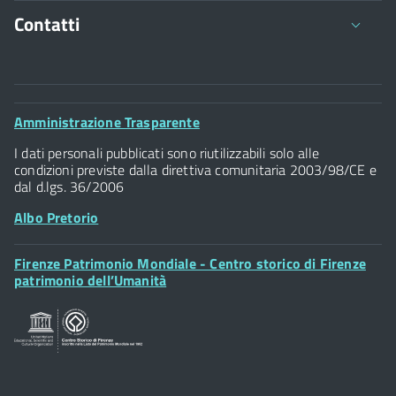
Contatti
Comune di Firenze
Palazzo Vecchio
Footer
Amministrazione Trasparente
Piazza della Signoria - 50122, Firenze
Widget
P.IVA 01307110484
I dati personali pubblicati sono riutilizzabili solo alle
condizioni previste dalla direttiva comunitaria 2003/98/CE e
dal d.lgs. 36/2006
Albo Pretorio
Footer
Firenze Patrimonio Mondiale - Centro storico di Firenze
Posta Elettronica Certificata
Widget
patrimonio dell’Umanità
Sportelli al Cittadino - URP