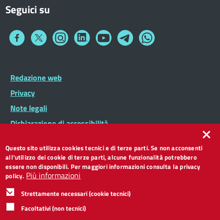
Seguici su
Collegamento
Collegamento
Collegamento
Collegamento
Collegamento
Collegamento
Collegamento
a
a
a
a
a
a
a
Facebook
Twitter
Instagram
LinkedIn
You
Telegram
Whatsapp
Tube
Footer
Redazione web
Footer
Widget
menu
Privacy
Note legali
Dichiarazione di accessibilità
CC BY 3.0 IT
Questo sito utilizza cookies tecnici e di terze parti. Se non acconsenti
all'utilizzo dei cookie di terze parti, alcune funzionalità potrebbero
essere non disponibili. Per maggiori informazioni consulta la privacy
Più informazioni
policy.
Strettamente necessari (cookie tecnici)
Facoltativi (non tecnici)