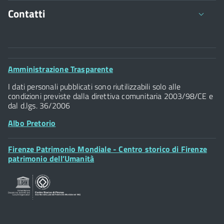
Dichiarazione cariche incarichi emolumenti
Contatti
Comune di Firenze
Palazzo Vecchio
Footer
Amministrazione Trasparente
Piazza della Signoria - 50122, Firenze
Widget
P.IVA 01307110484
I dati personali pubblicati sono riutilizzabili solo alle
condizioni previste dalla direttiva comunitaria 2003/98/CE e
dal d.lgs. 36/2006
Albo Pretorio
Footer
Firenze Patrimonio Mondiale - Centro storico di Firenze
Posta Elettronica Certificata
Widget
patrimonio dell’Umanità
Sportelli al Cittadino - URP