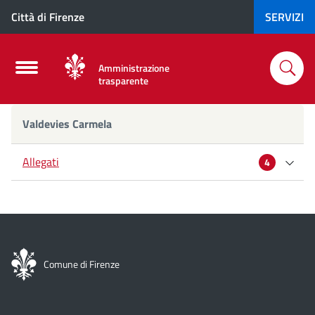
Città di Firenze
SERVIZI
Amministrazione
trasparente
Valdevies
Valdevies Carmela
Carmela
Allegati
4
Curriculum
Dichiarazione di incompatibilità
Comune di Firenze
Dichiarazione di incompatibilità e inconferibilità