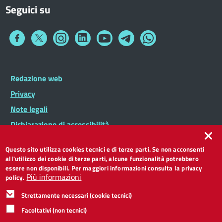
Seguici su
Collegamento
Collegamento
Collegamento
Collegamento
Collegamento
Collegamento
Collegamento
a
a
a
a
a
a
a
Facebook
Twitter
Instagram
LinkedIn
You
Telegram
Whatsapp
Tube
Footer
Redazione web
Footer
Widget
menu
Privacy
Note legali
Dichiarazione di accessibilità
CC BY 3.0 IT
Questo sito utilizza cookies tecnici e di terze parti. Se non acconsenti
all'utilizzo dei cookie di terze parti, alcune funzionalità potrebbero
essere non disponibili. Per maggiori informazioni consulta la privacy
Più informazioni
policy.
Strettamente necessari (cookie tecnici)
Facoltativi (non tecnici)