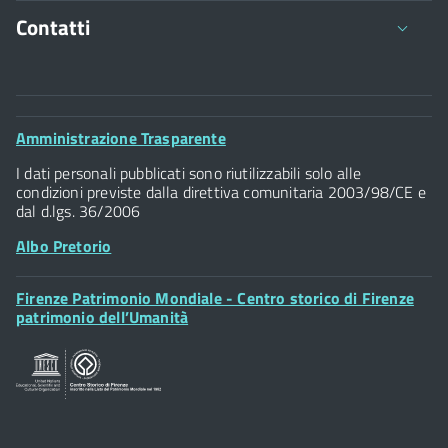
Dichiarazione cariche, incarichi, emolumenti
Contatti
Comune di Firenze
Palazzo Vecchio
Footer
Amministrazione Trasparente
Piazza della Signoria - 50122, Firenze
Widget
P.IVA 01307110484
I dati personali pubblicati sono riutilizzabili solo alle
condizioni previste dalla direttiva comunitaria 2003/98/CE e
dal d.lgs. 36/2006
Albo Pretorio
Footer
Firenze Patrimonio Mondiale - Centro storico di Firenze
Posta Elettronica Certificata
Widget
patrimonio dell’Umanità
Sportelli al Cittadino - URP