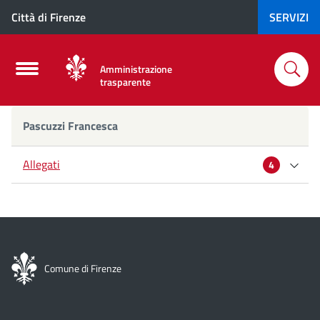
Città di Firenze
SERVIZI
Amministrazione
trasparente
Pascuzzi
Pascuzzi Francesca
Francesca
Allegati
4
Curriculum
Dichiarazione di incompatibilità
Comune di Firenze
Dichiarazione di incompatibilità e inconferibilità