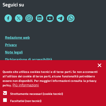
Seguici su
Collegamento
Collegamento
Collegamento
Collegamento
Collegamento
Collegamento
Collegamento
a
a
a
a
a
a
a
Facebook
Twitter
Instagram
LinkedIn
You
Telegram
Whatsapp
Tube
Footer
Redazione web
Footer
Widget
menu
Privacy
Note legali
Dichiarazione di accessibilità
CC BY 3.0 IT
Questo sito utilizza cookies tecnici e di terze parti. Se non acconsenti
all'utilizzo dei cookie di terze parti, alcune funzionalità potrebbero
essere non disponibili. Per maggiori informazioni consulta la privacy
Più informazioni
policy.
Strettamente necessari (cookie tecnici)
Facoltativi (non tecnici)