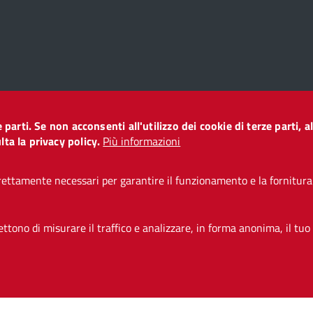
ze parti. Se non acconsenti all'utilizzo dei cookie di terze parti
o
ta la privacy policy.
Più informazioni
ettamente necessari per garantire il funzionamento e la fornitura d
i accessibilità
CC BY 3.0 IT
tono di misurare il traffico e analizzare, in forma anonima, il tuo