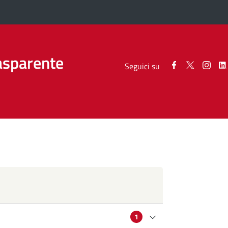
asparente
Seguici
Seguici
Segui
Seguici su
su
su
su
Facebook
Twitter
Inst
1