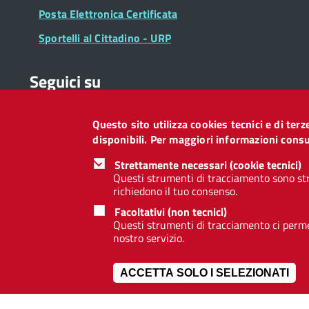
Posta Elettronica Certificata
Sportelli al Cittadino - URP
Seguici su
Questo sito utilizza cookies tecnici e di ter
Collegamento
Collegamento
Collegamento
Collegamento
Collegamento
Collegamento
Collegament
disponibili. Per maggiori informazioni consul
a
a
a
a
a
a
a
Facebook
Twitter
Instagram
LinkedIn
You
Telegram
Whatsapp
Strettamente necessari (cookie tecnici)
Tube
Questi strumenti di tracciamento sono str
richiedono il tuo consenso.
Footer
Footer
Redazione web
Privacy
Note legali
Dichiarazione d
Facoltativi (non tecnici)
Widget
menu
Questi strumenti di tracciamento ci permet
nostro servizio.
ACCETTA SOLO I SELEZIONATI