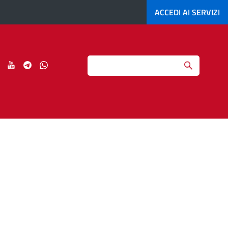
ACCEDI AI
SERVIZI
Search
ci
Seguici
Seguici
Seguici
Seguici
su
su
su
su
agram
LinkedIn
YouTube
Telegram
Whatsapp