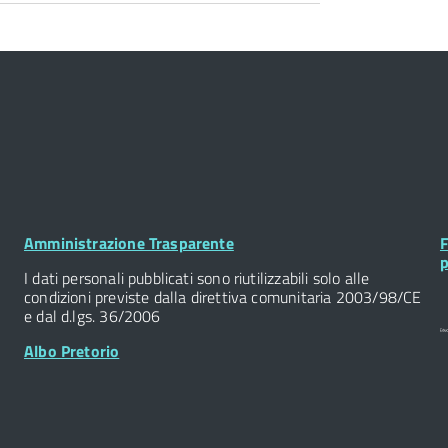
Footer
F
Amministrazione Trasparente
F
Widget
W
p
I dati personali pubblicati sono riutilizzabili solo alle
condizioni previste dalla direttiva comunitaria 2003/98/CE
e dal d.lgs. 36/2006
Albo Pretorio