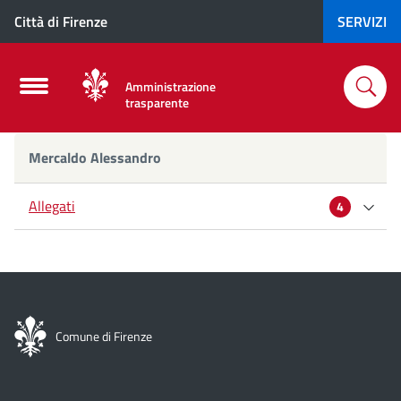
Città di Firenze
SERVIZI
Amministrazione
trasparente
Mercaldo
Mercaldo Alessandro
Alessandro
Allegati
4
Curriculum
Dichiarazione di incompatibilità
Comune di Firenze
Dichiarazione di incompatibilità e inconferibilità