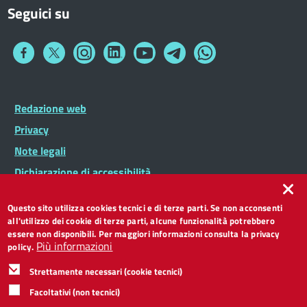
Seguici su
Collegamento
Collegamento
Collegamento
Collegamento
Collegamento
Collegamento
Collegamento
a
a
a
a
a
a
a
Facebook
Twitter
Instagram
LinkedIn
You
Telegram
Whatsapp
Tube
Footer
Redazione web
Footer
Widget
menu
Privacy
Note legali
Dichiarazione di accessibilità
CC BY 3.0 IT
Questo sito utilizza cookies tecnici e di terze parti. Se non acconsenti
all'utilizzo dei cookie di terze parti, alcune funzionalità potrebbero
essere non disponibili. Per maggiori informazioni consulta la privacy
Più informazioni
policy.
Strettamente necessari (cookie tecnici)
Facoltativi (non tecnici)