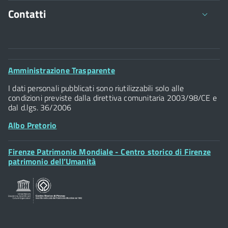
Dichiarazione cariche incarichi emolumenti
Contatti
Comune di Firenze
Palazzo Vecchio
Footer
Amministrazione Trasparente
Piazza della Signoria - 50122, Firenze
Widget
P.IVA 01307110484
I dati personali pubblicati sono riutilizzabili solo alle
condizioni previste dalla direttiva comunitaria 2003/98/CE e
dal d.lgs. 36/2006
Albo Pretorio
Footer
Firenze Patrimonio Mondiale - Centro storico di Firenze
Posta Elettronica Certificata
Widget
patrimonio dell’Umanità
Sportelli al Cittadino - URP