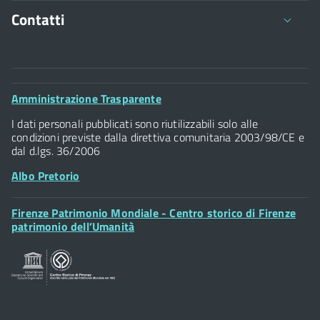
Dichiarazione cariche, incarichi, emolumenti
Contatti
Comune di Firenze
Palazzo Vecchio
Footer
Amministrazione Trasparente
Piazza della Signoria - 50122, Firenze
Widget
P.IVA 01307110484
I dati personali pubblicati sono riutilizzabili solo alle
condizioni previste dalla direttiva comunitaria 2003/98/CE e
dal d.lgs. 36/2006
Albo Pretorio
Footer
Firenze Patrimonio Mondiale - Centro storico di Firenze
Posta Elettronica Certificata
Widget
patrimonio dell’Umanità
Sportelli al Cittadino - URP