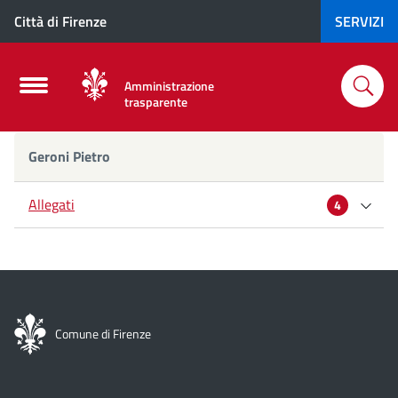
Città di Firenze
SERVIZI
Amministrazione
trasparente
Geroni
Geroni Pietro
Pietro
Allegati
4
Curriculum
Dichiarazione di incompatibilità
Comune di Firenze
Dichiarazione di incompatibilità e inconferibilità