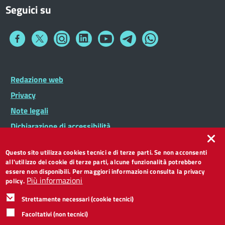
Seguici su
Collegamento
Collegamento
Collegamento
Collegamento
Collegamento
Collegamento
Collegamento
a
a
a
a
a
a
a
Facebook
Twitter
Instagram
LinkedIn
You
Telegram
Whatsapp
Tube
Footer
Redazione web
Footer
Widget
menu
Privacy
Note legali
Dichiarazione di accessibilità
CC BY 3.0 IT
Questo sito utilizza cookies tecnici e di terze parti. Se non acconsenti
all'utilizzo dei cookie di terze parti, alcune funzionalità potrebbero
essere non disponibili. Per maggiori informazioni consulta la privacy
Più informazioni
policy.
Strettamente necessari (cookie tecnici)
Facoltativi (non tecnici)